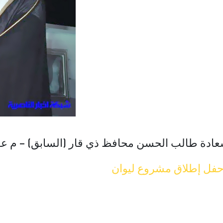
عادة طالب الحسن محافظ ذي قار (السابق) – م عب
فل إطلاق مشروع ليوان