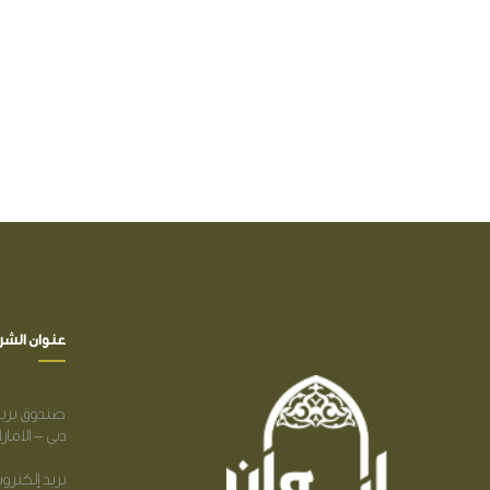
عنوان الشر
صندوق بريد 
دبي – الامار
بريد إلكتروني : dara.ae