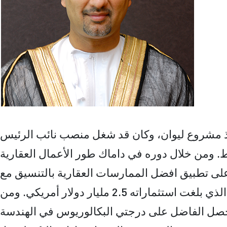
ذ مشروع ليوان، وكان قد شغل منصب نائب الرئيس
ط. ومن خلال دوره في داماك طور الأعمال العقارية
ف على تطبيق افضل الممارسات العقارية بالتنسيق مع
هيئة التنظيم العقاري في دبي. وشغل الفاضل منصب نائب الرئيس التنفيذي لمشروع الموج السكني الذي بلغت استثماراته 2.5 مليار دولار أمريكي. ومن
عمله في الموج شارك في قيادة العمل منذ مراحله الأولى وحتى إكماله. وفي عام 1993 حصل الفاضل على درجتي البكالوريوس في الهندسة