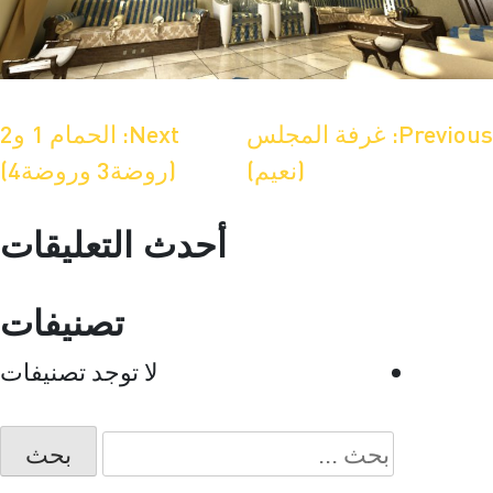
صفّح
Previous:
غرفة المجلس
Next:
الحمام 1 و2
(نعيم)
(روضة3 وروضة4)
لمقالات
أحدث التعليقات
تصنيفات
لا توجد تصنيفات
البحث
عن: