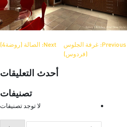
صفّح
Previous:
غرفة الجلوس
Next:
الصالة (روضة4)
(فردوس)
لمقالات
أحدث التعليقات
تصنيفات
لا توجد تصنيفات
البحث