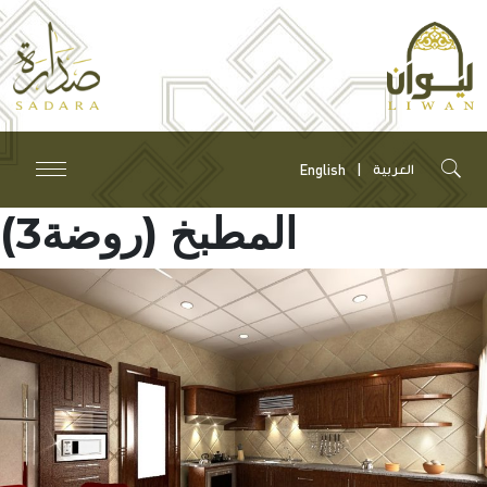
English
العربية
المطبخ (روضة3)